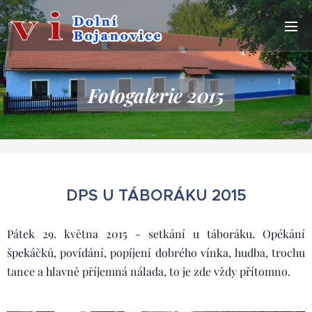
Fotogalerie 2015
DPS U TÁBORÁKU 2015
Pátek 29. května 2015 - setkání u táboráku. Opékání
špekáčků, povídání, popíjení dobrého vínka, hudba, trochu
tance a hlavně příjemná nálada, to je zde vždy přítomno.